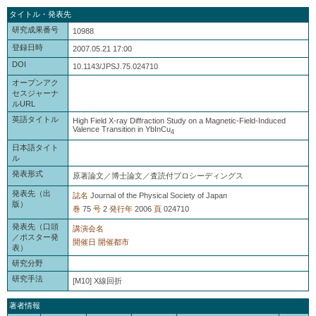
タイトル・発表先
研究成果番号
10988
登録日時
2007.05.21 17:00
DOI
10.1143/JPSJ.75.024710
オープンアク
セスジャーナ
ルURL
英語タイトル
High Field X-ray Diffraction Study on a Magnetic-Field-Induced
Valence Transition in YbInCu
4
日本語タイト
ル
発表形式
原著論文／博士論文／査読付プロシーディングス
発表先（出
誌名
Journal of the Physical Society of Japan
版）
巻
75
号
2
発行年
2006
頁
024710
発表先（口頭
講演会名
／ポスター発
開催日
開催都市
表）
研究分野
研究手法
[M10] X線回折
著者情報