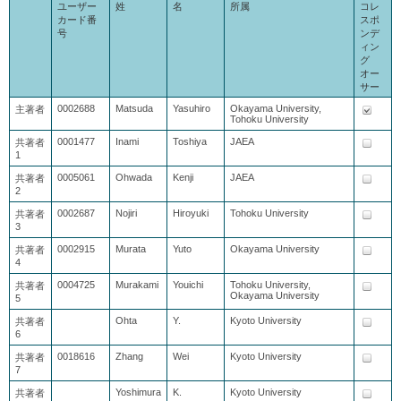
ユーザー
姓
名
所属
コレ
カード番
スポ
号
ンデ
ィン
グ
オー
サー
0002688
Matsuda
Yasuhiro
Okayama University,
主著者
Tohoku University
0001477
Inami
Toshiya
JAEA
共著者
1
0005061
Ohwada
Kenji
JAEA
共著者
2
0002687
Nojiri
Hiroyuki
Tohoku University
共著者
3
0002915
Murata
Yuto
Okayama University
共著者
4
0004725
Murakami
Youichi
Tohoku University,
共著者
Okayama University
5
Ohta
Y.
Kyoto University
共著者
6
0018616
Zhang
Wei
Kyoto University
共著者
7
Yoshimura
K.
Kyoto University
共著者