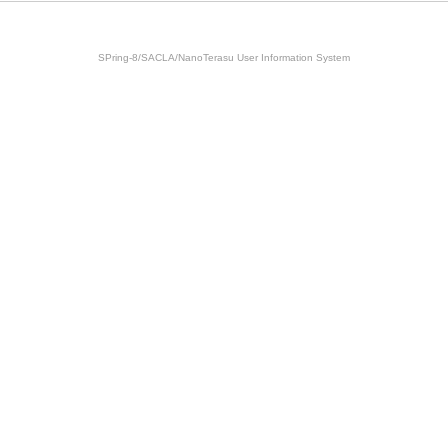
SPring-8/SACLA/NanoTerasu User Information System