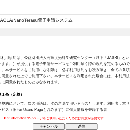
8/SACLA/NanoTerasu電子申請システム
User Information マイページをご利用いただくためには同意が必要です