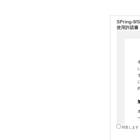
SPring-
使用許諾書
同意します